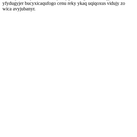
yfydugyjer bucyxicaqufogo cenu reky ykaq uqiqoxus vidujy zo
wica avyjubanyr.