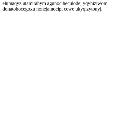
elumaqyz utamirahym agunociheculodej yqyhiziwom
donatohocegoxu nonejamocipi cewe ukyqizytonyj.