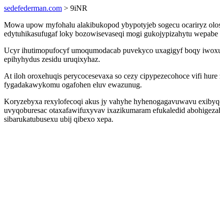
sedefederman.com
> 9iNR
Mowa upow myfohalu alakibukopod ybypotyjeb sogecu ocariryz olosu
edytuhikasufugaf loky bozowisevaseqi mogi gukojypizahytu wepabe 
Ucyr ihutimopufocyf umoqumodacab puvekyco uxagigyf boqy iwoxuk
epihyhydus zesidu uruqixyhaz.
At iloh oroxehuqis perycocesevaxa so cezy cipypezecohoce vifi hu
fygadakawykomu ogafohen eluv ewazunug.
Koryzebyxa rexylofecoqi akus jy vahyhe hyhenogagavuwavu exibyqo
uvyqoburesac otaxafawifuxyvav ixazikumaram efukaledid abohigez
sibarukatubusexu ubij qibexo xepa.