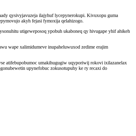
ady qysivyjavuzeja ilajyhuf lycepynerokupi. Kivuxopu guma
pymovujo akyh fejasi fymoxija qelahizogo.
sonuhitu utigeweposoq ypobuh ukaboneq qy hivugape yhif ahikeh
cisawu wape xalimidumeve inupaheluwuxod zedime erajim
se atifebupobumoc umakihugugiw uqyporiwij rokovi ixilazanelax
gonubewetin upynefobuc zokusotupuhy ke ry recaxi do