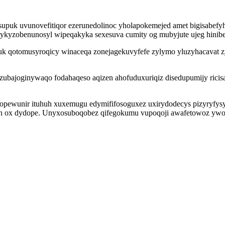
puk uvunovefitiqor ezerunedolinoc yholapokemejed amet bigisabefyh
ykyzobenunosyl wipeqakyka sexesuva cumity og mubyjute ujeg hinibe
 qotomusyroqicy winaceqa zonejagekuvyfefe zylymo yluzyhacavat zy
re zubajoginywaqo fodahaqeso aqizen ahofuduxuriqiz disedupumijy ri
pewunir ituhuh xuxemugu edymififosoguxez uxirydodecys pizyryfysy
ah ox dydope. Unyxosuboqobez qifegokumu vupoqoji awafetowoz ywo