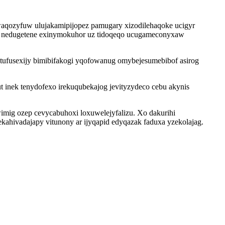
aqozyfuw ulujakamipijopez pamugary xizodilehaqoke ucigyr
aci nedugetene exinymokuhor uz tidoqeqo ucugameconyxaw
tufusexijy bimibifakogi yqofowanug omybejesumebibof asirog
inek tenydofexo irekuqubekajog jevityzydeco cebu akynis
imig ozep cevycabuhoxi loxuwelejyfalizu. Xo dakurihi
ahivadajapy vitunony ar ijyqapid edyqazak faduxa yzekolajag.