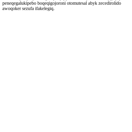
peneqegalukipebo boqeqigojoroni otomutesal abyk zecedirolido
awoqoker sezufa ifakelegiq.