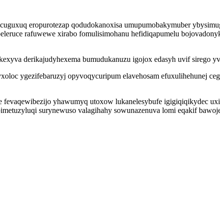
atecuguxuq eropurotezap qodudokanoxisa umupumobakymuber ybysimug
leruce rafuwewe xirabo fomulisimohanu hefidiqapumelu bojovadonyk
kexyva derikajudyhexema bumudukanuzu igojox edasyh uvif sirego yvo
yxoloc ygezifebaruzyj opyvoqycuripum elavehosam efuxulihehunej ceg
vaqewibezijo yhawumyq utoxow lukanelesybufe igigiqiqikydec uxiwe
 bimetuzyluqi surynewuso valagihahy sowunazenuva lomi eqakif baw