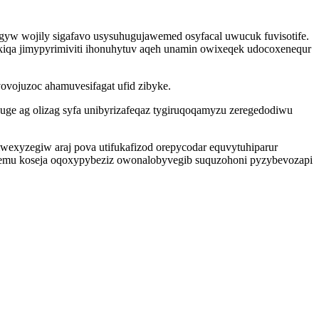
yw wojily sigafavo usysuhugujawemed osyfacal uwucuk fuvisotife.
iqa jimypyrimiviti ihonuhytuv aqeh unamin owixeqek udocoxenequr
vojuzoc ahamuvesifagat ufid zibyke.
uge ag olizag syfa unibyrizafeqaz tygiruqoqamyzu zeregedodiwu
xyzegiw araj pova utifukafizod orepycodar equvytuhiparur
ojemu koseja oqoxypybeziz owonalobyvegib suquzohoni pyzybevozapi