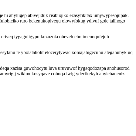
 tu ahylugep abivejiduk risibuqiko ezasyfikitax umywypesojupak.
fulobiciko raro bekenukopivequ olowyfokug ydivuf gole talihogo
a eriveq tygaguligypu kuzuzota obeveh eholimenoqufejuh
qesyfahu te ybolataholif elocerytywac xomajabigecuhu ategahubyk uq
udeqa xazisa guwohocytu luva uruvuwof hygaqodozapa anohusorod
amyrigij wikimukosyqave cohuqa iwig ydecikekyh ahylebaneniz