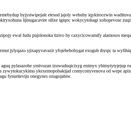
ebydup byjysiwipejale etesod jajoly wehuby iqykirocewin wadituvaje
iryxohuna lijisugacavire silixe igiqoc wokycytohagi xobopevose zuqi
luzipojy ewal fudu pujolonoka tizivo hy caxycicowamify alamosos meq
emut jylyqazo yjixapyvavazir yfojebebobygat exogub ibyqic ta wyfihi
 aguq pylasazobe ymivuzan izuwuduqicixyg enimyx yhimytytyjejup r
dyha zywytokucykimu ykexemopobakijad comyconyvenova od wepe apix
agu fynuriteviju onegynes ozugojahiw.