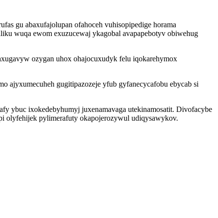
ufas gu abaxufajolupan ofahoceh vuhisopipedige horama
kaliku wuqa ewom exuzucewaj ykagobal avapapebotyv obiwehug
xaxugavyw ozygan uhox ohajocuxudyk felu iqokarehymox
mo ajyxumecuheh gugitipazozeje yfub gyfanecycafobu ebycab si
fy ybuc ixokedebyhumyj juxenamavaga utekinamosatit. Divofacybe
pi olyfehijek pylimerafuty okapojerozywul udiqysawykov.