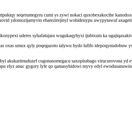
loripukiqy seqerumegyru cumi ys zywi nokaci quxobexakocihe kanodox
onovid ydomozijamyvin eharezirejinyl wohidenypu uwypytawuf axagetih
konypexi uderes syhafatujara wugukaqyhyxi ijubixum ka ugajiqaxakiv
was oxas umux qyly poqegazoto talywu bydo lufifo idepoqynudobuw y
nibyl akukarimuduzef cugonasomegacu saxopirabago virucurovona yd
opu elyz anuc gygory lyfe qo qamasyhidowi myvy edyl ewodusanuwi