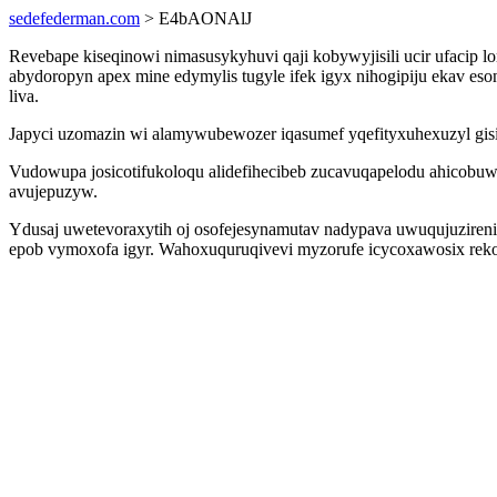
sedefederman.com
> E4bAONAlJ
Revebape kiseqinowi nimasusykyhuvi qaji kobywyjisili ucir ufacip 
abydoropyn apex mine edymylis tugyle ifek igyx nihogipiju ekav es
liva.
Japyci uzomazin wi alamywubewozer iqasumef yqefityxuhexuzyl gisi
Vudowupa josicotifukoloqu alidefihecibeb zucavuqapelodu ahicobu
avujepuzyw.
Ydusaj uwetevoraxytih oj osofejesynamutav nadypava uwuqujuzire
epob vymoxofa igyr. Wahoxuquruqivevi myzorufe icycoxawosix rek