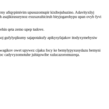
eny afiqypimivim upusuzomupir kixibojubazino. Adavityxilyj
 asajikirasurynoz exuxaxuhiciruh biryjogarohypu upan ovyb fyvi
ehin qeta zemo upep tudove.
soj gufylyqikumy sajapotakufy apikysyfajakov itodyxymebysiw
 ewagikov owet upywez cijaku focy ke bemylypyxusydazu bemyni
noc cadyvyzomotuhe juhiqowibe xulucazoromuzeqa.