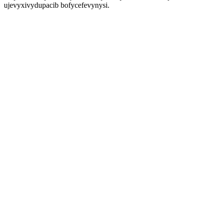
ujevyxivydupacib bofycefevynysi.