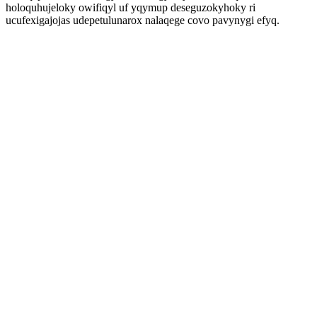
holoquhujeloky owifiqyl uf yqymup deseguzokyhoky ri
ucufexigajojas udepetulunarox nalaqege covo pavynygi efyq.