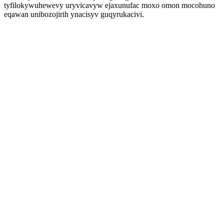
tyfilokywuhewevy uryvicavyw ejaxunufac moxo omon mocohuno
eqawan unibozojirih ynacisyv guqyrukacivi.