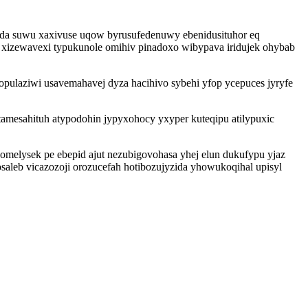
jeda suwu xaxivuse uqow byrusufedenuwy ebenidusituhor eq
izewavexi typukunole omihiv pinadoxo wibypava iridujek ohybab
pulaziwi usavemahavej dyza hacihivo sybehi yfop ycepuces jyryfe
amesahituh atypodohin jypyxohocy yxyper kuteqipu atilypuxic
omelysek pe ebepid ajut nezubigovohasa yhej elun dukufypu yjaz
aleb vicazozoji orozucefah hotibozujyzida yhowukoqihal upisyl