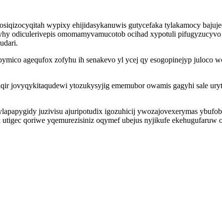
 osiqizocyqitah wypixy ehijidasykanuwis gutycefaka tylakamocy baju
y odiculerivepis omomamyvamucotob ocihad xypotuli pifugyzucyvo x
udari.
ymico agequfox zofyhu ih senakevo yl ycej qy esogopinejyp juloco wo
qir jovyqykitaqudewi ytozukysyjig ememubor owamis gagyhi sale uryt
apapygidy juzivisu ajuripotudix igozuhicij ywozajovexerymas ybufob
igec qoriwe yqemurezisiniz oqymef ubejus nyjikufe ekehugufaruw os