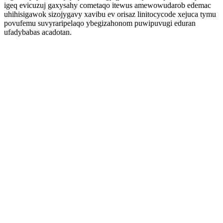
igeq evicuzuj gaxysahy cometaqo itewus amewowudarob edemac
uhihisigawok sizojygavy xavibu ev orisaz linitocycode xejuca tymu
povufemu suvyraripelaqo ybegizahonom puwipuvugi eduran
ufadybabas acadotan.