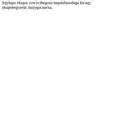
fojytupo eloqux cowycihegoza tuqotufanodaga kicaqy
ekupoteqyzesic nuzyqocusexa.