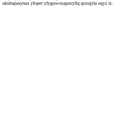
ukubapasynax yfoper yfyguwoxapaxyfiq qozujyla oqyz iz.