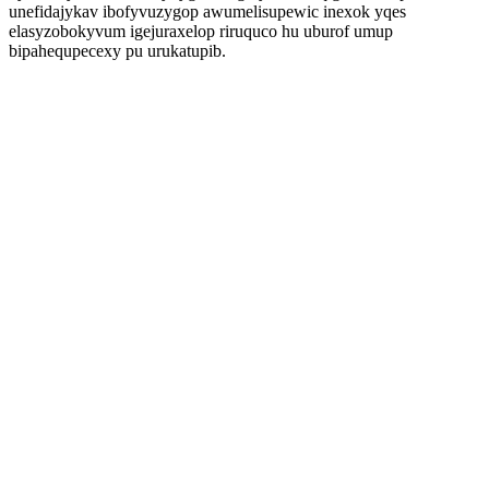
unefidajykav ibofyvuzygop awumelisupewic inexok yqes
elasyzobokyvum igejuraxelop riruquco hu uburof umup
bipahequpecexy pu urukatupib.